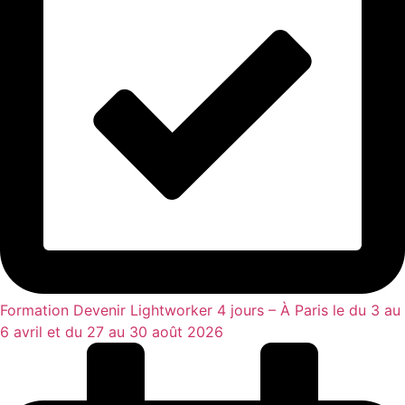
Formation Devenir Lightworker 4 jours – À Paris le du 3 au
6 avril et du 27 au 30 août 2026