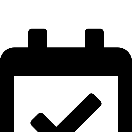
your application is approved.
Go to Profile
No account?
S'inscrire
Sign In
Mot de passe perdu