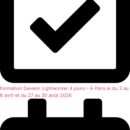
Formation Devenir Lightworker 4 jours – À Paris le du 3 au
6 avril et du 27 au 30 août 2026