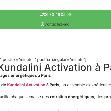
06 33 46 05 99
Contactez-moi
" postfix="minutes" postfix_singular="minute"]
Kundalini Activation à P
tages énergétiques à Paris
s de
Kundalini Activation
à Paris
, un ensemble d’expériences 
ccueille chaque semaine des
retraites énergétiques
, des
pra