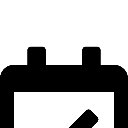
Send reset link
Password reset link sent
to your email
Fermer
Your application is sent
We'll send you an email as soon as
your application is approved.
Go to Profile
No account?
S'inscrire
Sign In
Mot de passe perdu