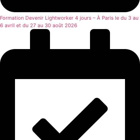
Formation Devenir Lightworker 4 jours – À Paris le du 3 au
6 avril et du 27 au 30 août 2026